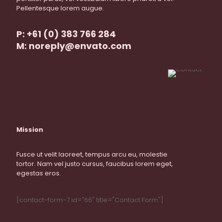
Pellentesque lorem augue.
P: +61 (0) 383 766 284
M: noreply@envato.com
Mission
Fusce ut velit laoreet, tempus arcu eu, molestie
tortor. Nam vel justo cursus, faucibus lorem eget,
egestas eros.
[contact-form-7 id="66" title="Contact Form"]