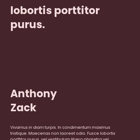
lobortis porttitor
purus.
Anthony
Zack
Vivamus in diam turpis. In condimentum maximus
tristique. Maecenas non laoreet odio. Fusce lobortis
porttitor purus, vel vestibulum libero pharetra vel.